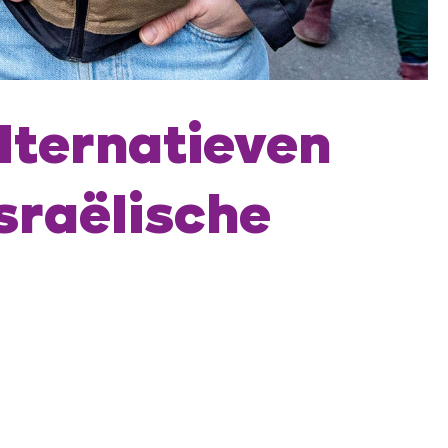
alternatieven
sraëlische