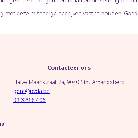
op de agenda van de gemeenteraad en de Verenigde Co
ng met deze misdadige bedrijven vast te houden. Goe
.”
Contacteer ons
Halve Maanstraat 7a, 9040 Sint-Amandsberg
gent@pvda.be
09 329 87 06
ma