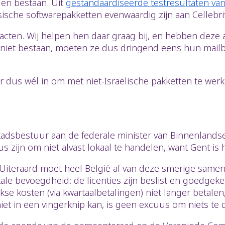
gen bestaan. Uit
gestandaardiseerde testresultaten v
sische softwarepakketten evenwaardig zijn aan Cellebrite
racten. Wij helpen hen daar graag bij, en hebben deze a
n niet bestaan, moeten ze dus dringend eens hun mailb
 dus wél in om met niet-Israëlische pakketten te wer
adsbestuur aan de federale minister van Binnenlandse
 zijn om niet alvast lokaal te handelen, want Gent is h
. Uiteraard moet heel België af van deze smerige same
n lokale bevoegdheid: de licenties zijn beslist en goed
ijkse kosten (via kwartaalbetalingen) niet langer betal
 niet in een vingerknip kan, is geen excuus om niets te 