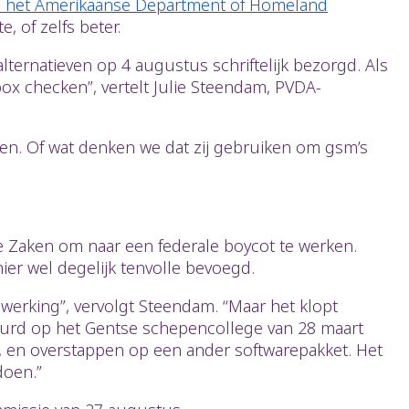
an het Amerikaanse Department of Homeland
, of zelfs beter.
lternatieven op 4 augustus schriftelijk bezorgd. Als
ox checken”, vertelt Julie Steendam, PVDA-
ken. Of wat denken we dat zij gebruiken om gsm’s
 Zaken om naar een federale boycot te werken.
ier wel degelijk tenvolle bevoegd.
nwerking”, vervolgt Steendam. “Maar het klopt
gekeurd op het Gentse schepencollege van 28 maart
en, en overstappen op een ander softwarepakket. Het
doen.”