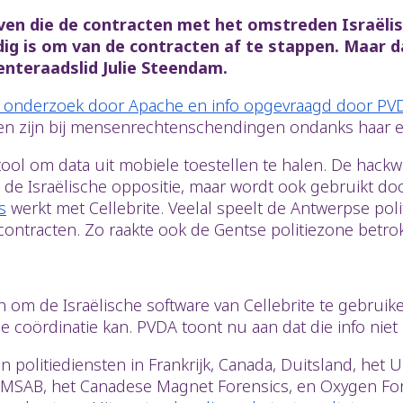
en die de contracten met het omstreden Israëlis
ig is om van de contracten af te stappen. Maar da
enteraadslid Julie Steendam.
 onderzoek door Apache en info opgevraagd door PV
ken zijn bij mensenrechtenschendingen ondanks haar e
 tool om data uit mobiele toestellen te halen. De hackw
 de Israëlische oppositie, maar wordt ook gebruikt doo
s
werkt met Cellebrite. Veelal speelt de Antwerpse poli
contracten. Zo raakte ook de Gentse politiezone betro
n om de Israëlische software van Cellebrite te gebru
le coördinatie kan. PVDA toont nu aan dat die info niet 
 politiediensten in Frankrijk, Canada, Duitsland, het 
 MSAB, het Canadese Magnet Forensics, en Oxygen Foren