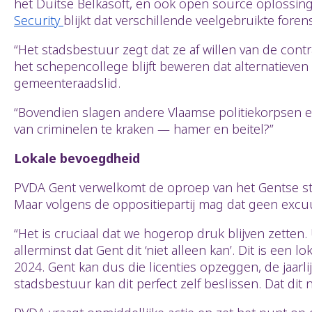
het Duitse Belkasoft, en ook open source oplossin
Security
blijkt dat verschillende veelgebruikte foren
“Het stadsbestuur zegt dat ze af willen van de cont
het schepencollege blijft beweren dat alternatieve
gemeenteraadslid.
“Bovendien slagen andere Vlaamse politiekorpsen er
van criminelen te kraken — hamer en beitel?”
Lokale bevoegdheid
PVDA Gent verwelkomt de oproep van het Gentse st
Maar volgens de oppositiepartij mag dat geen excuus
“Het is cruciaal dat we hogerop druk blijven zetten
allerminst dat Gent dit ‘niet alleen kan’. Dit is ee
2024. Gent kan dus die licenties opzeggen, de jaarl
stadsbestuur kan dit perfect zelf beslissen. Dat dit