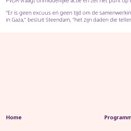
PVDA vraagt onmiddellijke actie en zet het punt 
“Er is geen excuus en geen tijd om de samenwerki
in Gaza,” besluit Steendam, “het zijn daden die tellen
Home
Program