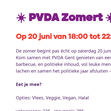
☀️ PVDA Zomert ☀
Op 20 juni van 18:00 tot 2
De zomer begint pas écht op zaterdag 20 juni
Kom samen met PVDA Gent genieten van een g
barbecue, en politieke inhoud, vol leuke me
lachen en samen het politieke jaar afsluiten
Eet je mee?
Opties: Vlees, Veggie, Vegan, Halal
volwassene: 22€ - steunprijs 28€