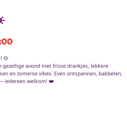
️
2:00
! 🌻
ezellige avond met frisse drankjes, lekkere
nsen en zomerse vibes. Even ontspannen, babbelen,
 — iedereen welkom! ❤️